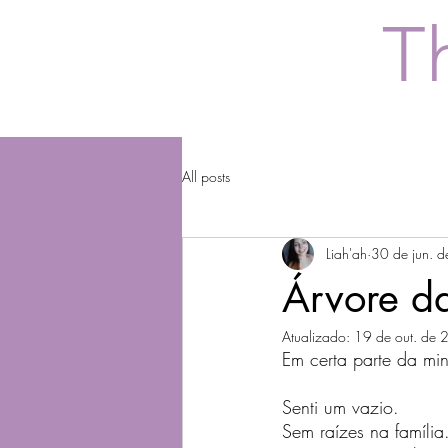
T
All posts
Liah'ah
30 de jun. 
Árvore d
Atualizado:
19 de out. de
Em certa parte da min
Senti um vazio.
Sem raízes na família