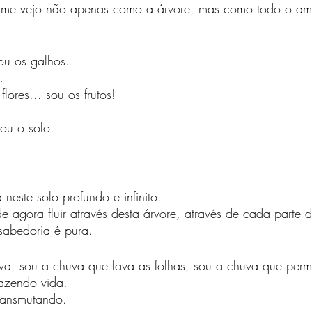
u me vejo não apenas como a árvore, mas como todo o am
ou os galhos.
.
lores... sou os frutos!
sou o solo.
neste solo profundo e infinito.
 agora fluir através desta árvore, através de cada parte 
sabedoria é pura.
a, sou a chuva que lava as folhas, sou a chuva que perm
razendo vida.
transmutando.