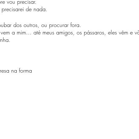
e vou precisar.
 precisarei de nada.
oubar dos outros, ou procurar fora.
o vem a mim... até meus amigos, os pássaros, eles vêm e v
inha.
resa na forma